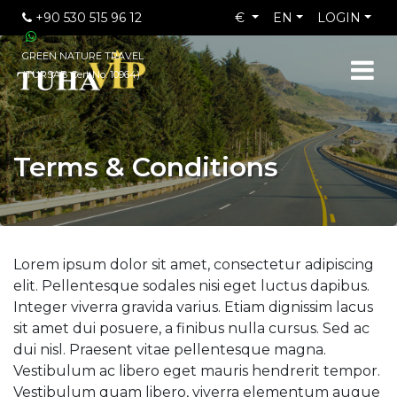
+90 530 515 96 12
€
EN
LOGIN
GREEN NATURE TRAVEL
(TURSAB Cert No: 10964)
Terms & Conditions
Lorem ipsum dolor sit amet, consectetur adipiscing
elit. Pellentesque sodales nisi eget luctus dapibus.
Integer viverra gravida varius. Etiam dignissim lacus
sit amet dui posuere, a finibus nulla cursus. Sed ac
dui nisl. Praesent vitae pellentesque magna.
Vestibulum ac libero eget mauris hendrerit tempor.
Vestibulum quam libero, viverra elementum augue