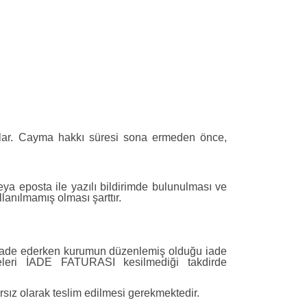
başlar. Cayma hakkı süresi sona ermeden önce,
eya eposta ile yazılı bildirimde bulunulması ve
nılmamış olması şarttır.
e, iade ederken kurumun düzenlemiş olduğu iade
adeleri İADE FATURASI kesilmediği takdirde
arsız olarak teslim edilmesi gerekmektedir.