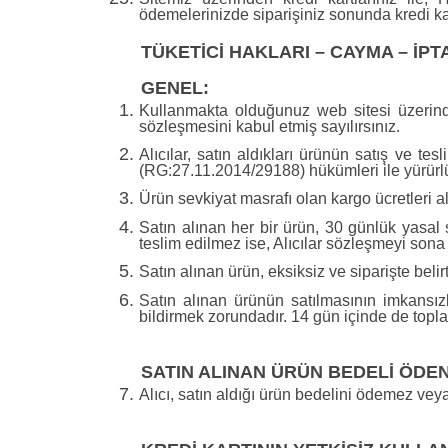
ödemelerinizde siparişiniz sonunda kredi kar
TÜKETİCİ HAKLARI – CAYMA – İP
GENEL:
Kullanmakta olduğunuz web sitesi üzerinde
sözleşmesini kabul etmiş sayılırsınız.
Alıcılar, satın aldıkları ürünün satış ve t
(RG:27.11.2014/29188) hükümleri ile yürürlük
Ürün sevkiyat masrafı olan kargo ücretleri al
Satın alınan her bir ürün, 30 günlük yasal 
teslim edilmez ise, Alıcılar sözleşmeyi sona e
Satın alınan ürün, eksiksiz ve siparişte beli
Satın alınan ürünün satılmasının imkansı
bildirmek zorundadır. 14 gün içinde de topl
SATIN ALINAN ÜRÜN BEDELİ ÖDEN
Alıcı, satın aldığı ürün bedelini ödemez vey