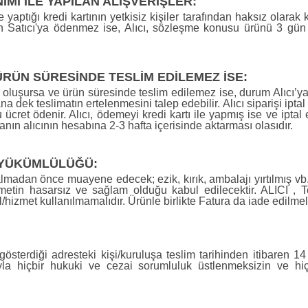
IMI İLE YAPILAN ALIŞVERİŞLER:
yaptığı kredi kartının yetkisiz kişiler tarafından haksız olarak ku
an Satıcı'ya ödenmez ise, Alıcı, sözleşme konusu ürünü 3 gün 
ÜN SÜRESİNDE TESLİM EDİLEMEZ İSE:
uşursa ve ürün süresinde teslim edilemez ise, durum Alıcı’ya bild
na dek teslimatın ertelenmesini talep edebilir. Alıcı siparişi ipta
cret ödenir. Alıcı, ödemeyi kredi kartı ile yapmış ise ve iptal
nın alıcının hesabına 2-3 hafta içerisinde aktarması olasıdır.
 YÜKÜMLÜLÜĞÜ:
lmadan önce muayene edecek; ezik, kırık, ambalajı yırtılmış vb. 
izmetin hasarsız ve sağlam olduğu kabul edilecektir. ALICI ,
izmet kullanılmamalıdır. Ürünle birlikte Fatura da iade edilmeli
österdiği adresteki kişi/kuruluşa teslim tarihinden itibaren 1
rtıyla hiçbir hukuki ve cezai sorumluluk üstlenmeksizin ve 