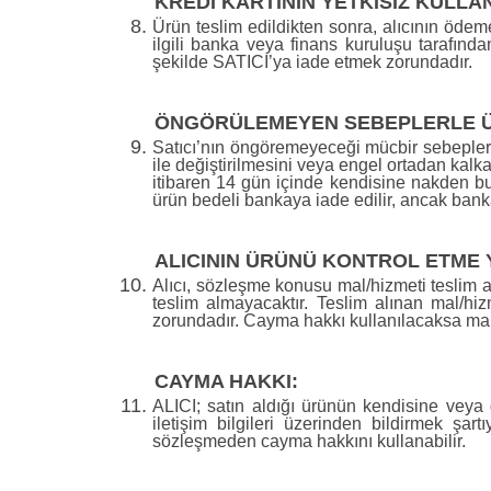
KREDİ KARTININ YETKİSİZ KULLAN
Ürün teslim edildikten sonra, alıcının ödeme 
ilgili banka veya finans kuruluşu tarafınd
şekilde SATICI’ya iade etmek zorundadır.
ÖNGÖRÜLEMEYEN SEBEPLERLE ÜR
Satıcı’nın öngöremeyeceği mücbir sebepler ol
ile değiştirilmesini veya engel ortadan kalka
itibaren 14 gün içinde kendisine nakden bu ü
ürün bedeli bankaya iade edilir, ancak banka
ALICININ ÜRÜNÜ KONTROL ETME
Alıcı, sözleşme konusu mal/hizmeti teslim a
teslim almayacaktır. Teslim alınan mal/h
zorundadır. Cayma hakkı kullanılacaksa mal/h
CAYMA HAKKI:
ALICI; satın aldığı ürünün kendisine veya g
iletişim bilgileri üzerinden bildirmek şa
sözleşmeden cayma hakkını kullanabilir.