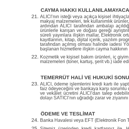
CAYMA HAKKI KULLANILAMAYACA
ALICI’nın isteği veya açıkça kişisel ihtiyaç
makyaj malzemeleri, tek kullanımlık ürünler
ardından ALICI tarafından ambalajı açıldı
ürünlerle karışan ve doğası gereği ayrışt
süreli yayınlara ilişkin mallar, Elektronik 
kayıtlarının, kitap, dijital içerik, yazılım 
tarafından açılmış olması halinde iadesi Y
başlanan hizmetlere ilişkin cayma hakkının
Kozmetik ve kişisel bakım ürünleri, iç giyim
malzemeleri (toner, kartuş, şerit vb.) iade
TEMERRÜT HALİ VE HUKUKİ SON
ALICI, ödeme işlemlerini kredi kartı ile ya
faiz ödeyeceğini ve bankaya karşı sorumlu o
ve vekâlet ücretini ALICI’dan talep edebi
dolayı SATICI’nın uğradığı zarar ve ziyanın
ÖDEME VE TESLİMAT
Banka Havalesi veya EFT (Elektronik Fon Transf
Sitemiz üzerinden kredi kartlarınız ile, 