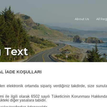
About Us
All Re
 Text
TAL İADE KOŞULLARI
n elektronik ortamda sipariş verdiğiniz takdirde, size sunul
eslimi ile ilgili olarak 6502 sayılı Tüketicinin Korunması Hak
teki diğer yasalara tabidir.