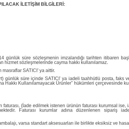
ILACAK İLETİŞİM BİLGİLERİ:
bu 14 günlük süre sözleşmenin imzalandığı tarihten itibaren 
anan hizmet sözleşmelerinde cayma hakkı kullanılamaz.
asraflar SATICI’ ya aittir.
) günlük süre içinde SATICI' ya iadeli taahhütlü posta, faks v
Hakkı Kullanılamayacak Ürünler" hükümleri çerçevesinde kulla
nün faturası, (İade edilmek istenen ürünün faturası kurumsal is
ekmektedir. Faturası kurumlar adına düzenlenen sipariş i
mbalajı, varsa standart aksesuarları ile birlikte eksiksiz ve has