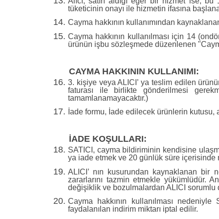
Alıcı, satın aldığı eğer bir hizmet ise, 
tüketicinin onayı ile hizmetin ifasına başl
Cayma hakkının kullanımından kaynaklanan m
Cayma hakkının kullanılması için 14 (ondört
ürünün işbu sözleşmede düzenlenen "Cayma 
CAYMA HAKKININ KULLANIMI:
3. kişiye veya ALICI’ ya teslim edilen ürü
faturası ile birlikte gönderilmesi ger
tamamlanamayacaktır.)
İade formu, İade edilecek ürünlerin kutusu, a
İADE KOŞULLARI:
SATICI, cayma bildiriminin kendisine ulaşma
ya iade etmek ve 20 günlük süre içerisinde
ALICI’ nın kusurundan kaynaklanan bir n
zararlarını tazmin etmekle yükümlüdür. 
değişiklik ve bozulmalardan ALICI sorumlu d
Cayma hakkının kullanılması nedeniyle 
faydalanılan indirim miktarı iptal edilir.