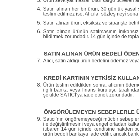
Ürün sevkiyat masrafı olan kargo ücretleri al
Satın alınan her bir ürün, 30 günlük yasal 
teslim edilmez ise, Alıcılar sözleşmeyi sona e
Satın alınan ürün, eksiksiz ve siparişte beli
Satın alınan ürünün satılmasının imkansı
bildirmek zorundadır. 14 gün içinde de topl
SATIN ALINAN ÜRÜN BEDELİ ÖDEN
Alıcı, satın aldığı ürün bedelini ödemez vey
KREDİ KARTININ YETKİSİZ KULLAN
Ürün teslim edildikten sonra, alıcının ödeme 
ilgili banka veya finans kuruluşu tarafınd
şekilde SATICI’ya iade etmek zorundadır.
ÖNGÖRÜLEMEYEN SEBEPLERLE ÜR
Satıcı’nın öngöremeyeceği mücbir sebepler ol
ile değiştirilmesini veya engel ortadan kalka
itibaren 14 gün içinde kendisine nakden bu ü
ürün bedeli bankaya iade edilir, ancak banka