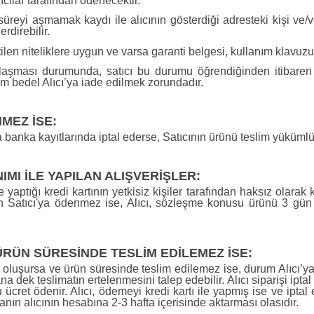
ıcılar tarafından ödenecektir.
süreyi aşmamak kaydı ile alıcının gösterdiği adresteki kişi ve/v
rdirebilir.
rtilen niteliklere uygun ve varsa garanti belgesi, kullanım klavuz
zlaşması durumunda, satıcı bu durumu öğrendiğinden itibaren 
am bedel Alıcı’ya iade edilmek zorundadır.
MEZ İSE:
a banka kayıtlarında iptal ederse, Satıcının ürünü teslim yüküml
IMI İLE YAPILAN ALIŞVERİŞLER:
yaptığı kredi kartının yetkisiz kişiler tarafından haksız olarak ku
an Satıcı'ya ödenmez ise, Alıcı, sözleşme konusu ürünü 3 gün 
ÜN SÜRESİNDE TESLİM EDİLEMEZ İSE:
uşursa ve ürün süresinde teslim edilemez ise, durum Alıcı’ya bild
na dek teslimatın ertelenmesini talep edebilir. Alıcı siparişi ipta
cret ödenir. Alıcı, ödemeyi kredi kartı ile yapmış ise ve iptal
nın alıcının hesabına 2-3 hafta içerisinde aktarması olasıdır.