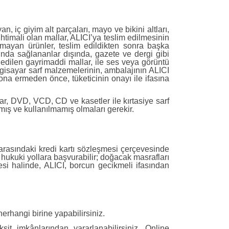
, iç giyim alt parçaları, mayo ve bikini altları,
timali olan mallar, ALICI’ya teslim edilmesinin
lmayan ürünler, teslim edildikten sonra başka
nda sağlananlar dışında, gazete ve dergi gibi
m edilen gayrimaddi mallar, ile ses veya görüntü
bilgisayar sarf malzemelerinin, ambalajının ALICI
na ermeden önce, tüketicinin onayı ile ifasına
lar, DVD, VCD, CD ve kasetler ile kırtasiye sarf
mış ve kullanılmamış olmaları gerekir.
 arasındaki kredi kartı sözleşmesi çerçevesinde
hukuki yollara başvurabilir; doğacak masrafları
si halinde, ALICI, borcun gecikmeli ifasından
herhangi birine yapabilirsiniz.
sit imkânlarından yararlanabilirsiniz. Online