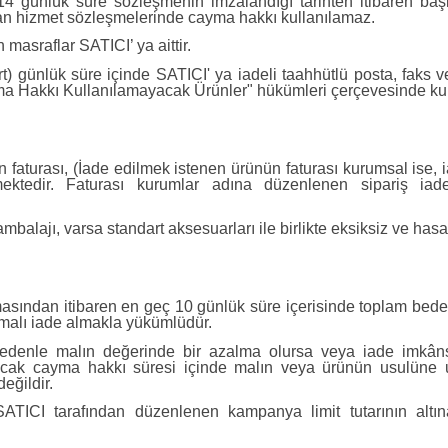
bu 14 günlük süre sözleşmenin imzalandığı tarihten itibaren 
anan hizmet sözleşmelerinde cayma hakkı kullanılamaz.
asraflar SATICI’ ya aittir.
) günlük süre içinde SATICI' ya iadeli taahhütlü posta, faks v
Hakkı Kullanılamayacak Ürünler" hükümleri çerçevesinde kulla
nün faturası, (İade edilmek istenen ürünün faturası kurumsal is
ekmektedir. Faturası kurumlar adına düzenlenen sipariş i
mbalajı, varsa standart aksesuarları ile birlikte eksiksiz ve has
sından itibaren en geç 10 günlük süre içerisinde toplam bedeli
 malı iade almakla yükümlüdür.
edenle malın değerinde bir azalma olursa veya iade imkâns
Ancak cayma hakkı süresi içinde malın veya ürünün usulüne
eğildir.
SATICI tarafından düzenlenen kampanya limit tutarının al