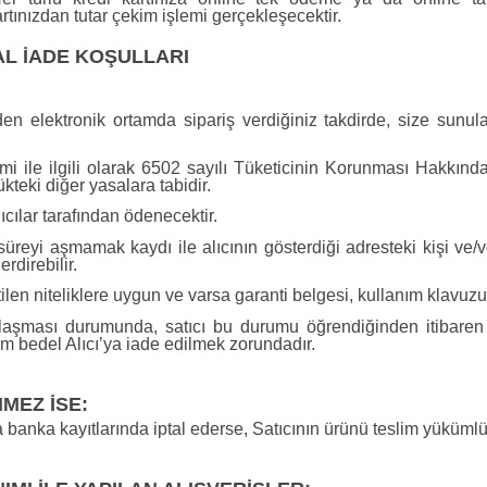
tınızdan tutar çekim işlemi gerçekleşecektir.
TAL İADE KOŞULLARI
n elektronik ortamda sipariş verdiğiniz takdirde, size sunul
eslimi ile ilgili olarak 6502 sayılı Tüketicinin Korunması Hak
teki diğer yasalara tabidir.
ıcılar tarafından ödenecektir.
süreyi aşmamak kaydı ile alıcının gösterdiği adresteki kişi ve/v
rdirebilir.
rtilen niteliklere uygun ve varsa garanti belgesi, kullanım klavuz
zlaşması durumunda, satıcı bu durumu öğrendiğinden itibaren 
am bedel Alıcı’ya iade edilmek zorundadır.
MEZ İSE:
a banka kayıtlarında iptal ederse, Satıcının ürünü teslim yüküml