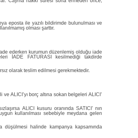
başlar. Cayma hakkı süresi sona ermeden önce,
eya eposta ile yazılı bildirimde bulunulması ve
nılmamış olması şarttır.
e, iade ederken kurumun düzenlemiş olduğu iade
adeleri İADE FATURASI kesilmediği takdirde
arsız olarak teslim edilmesi gerekmektedir.
 ve ALICI’yı borç altına sokan belgeleri ALICI’
ızlaşırsa ALICI kusuru oranında SATICI’ nın
 uygun kullanılması sebebiyle meydana gelen
tına düşülmesi halinde kampanya kapsamında