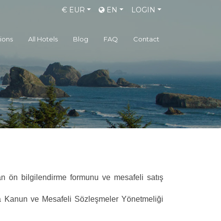
€
EUR
EN
LOGIN
gions
All Hotels
Blog
FAQ
Contact
an ön bilgilendirme formunu ve mesafeli satış
kında Kanun ve Mesafeli Sözleşmeler Yönetmeliği