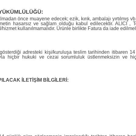
 YÜKÜMLÜLÜĞÜ:
lmadan önce muayene edecek; ezik, kırık, ambalajı yırtılmış vb. 
izmetin hasarsız ve sağlam olduğu kabul edilecektir. ALICI ,
izmet kullanılmamalıdır. Ürünle birlikte Fatura da iade edilmeli
österdiği adresteki kişi/kuruluşa teslim tarihinden itibaren 1
rtıyla hiçbir hukuki ve cezai sorumluluk üstlenmeksizin ve 
ILACAK İLETİŞİM BİLGİLERİ: