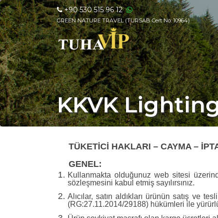
+90 530 515 96 12
GREEN NATURE TRAVEL (TURSAB Cert No: 10964)
KKVK Lighting
TÜKETİCİ HAKLARI – CAYMA – İP
GENEL:
Kullanmakta olduğunuz web sitesi üzerinde
sözleşmesini kabul etmiş sayılırsınız.
Alıcılar, satın aldıkları ürünün satış ve t
(RG:27.11.2014/29188) hükümleri ile yürürlük