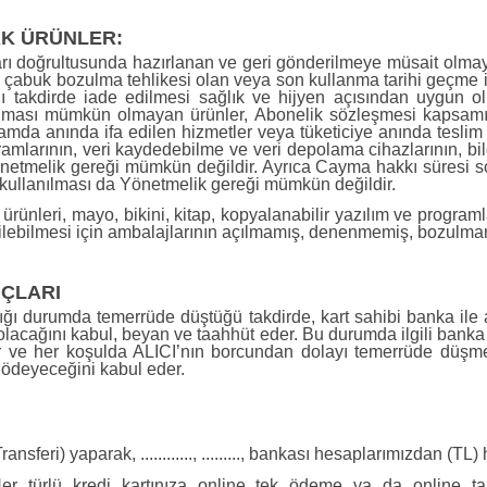
K ÜRÜNLER:
ları doğrultusunda hazırlanan ve geri gönderilmeye müsait olmayan
, çabuk bozulma tehlikesi olan veya son kullanma tarihi geçme ih
ğı takdirde iade edilmesi sağlık ve hijyen açısından uygun o
ırılması mümkün olmayan ürünler, Abonelik sözleşmesi kapsamı
ortamda anında ifa edilen hizmetler veya tüketiciye anında tesli
programlarının, veri kaydedebilme ve veri depolama cihazlarının, 
önetmelik gereği mümkün değildir. Ayrıca Cayma hakkı süresi so
 kullanılması da Yönetmelik gereği mümkün değildir.
 ürünleri, mayo, bikini, kitap, kopyalanabilir yazılım ve program
 edilebilmesi için ambalajlarının açılmamış, denenmemiş, bozulma
UÇLARI
ptığı durumda temerrüde düştüğü takdirde, kart sahibi banka ile
lacağını kabul, beyan ve taahhüt eder. Bu durumda ilgili banka 
lir ve her koşulda ALICI’nın borcundan dolayı temerrüde düşme
ı ödeyeceğini kabul eder.
eri) yaparak, ............, ........., bankası hesaplarımızdan (TL) 
Her türlü kredi kartınıza online tek ödeme ya da online tak