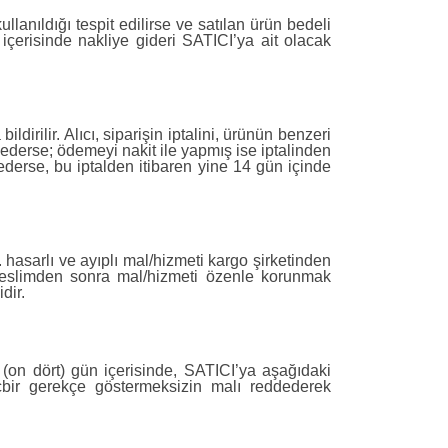
llanıldığı tespit edilirse ve satılan ürün bedeli
içerisinde nakliye gideri SATICI’ya ait olacak
irilir. Alıcı, siparişin iptalini, ürünün benzeri
l ederse; ödemeyi nakit ile yapmış ise iptalinden
 ederse, bu iptalden itibaren yine 14 gün içinde
hasarlı ve ayıplı mal/hizmeti kargo şirketinden
 Teslimden sonra mal/hizmeti özenle korunmak
dir.
4 (on dört) gün içerisinde, SATICI’ya aşağıdaki
hiçbir gerekçe göstermeksizin malı reddederek