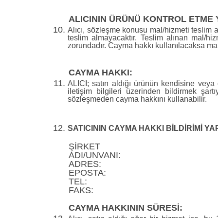
ALICININ ÜRÜNÜ KONTROL ETME
Alıcı, sözleşme konusu mal/hizmeti teslim a
teslim almayacaktır. Teslim alınan mal/h
zorundadır. Cayma hakkı kullanılacaksa mal/h
CAYMA HAKKI:
ALICI; satın aldığı ürünün kendisine veya g
iletişim bilgileri üzerinden bildirmek şa
sözleşmeden cayma hakkını kullanabilir.
SATICININ CAYMA HAKKI BİLDİRİMİ YAP
ŞİRKET
ADI/UNVANI:
ADRES:
EPOSTA:
TEL:
FAKS:
CAYMA HAKKININ SÜRESİ: