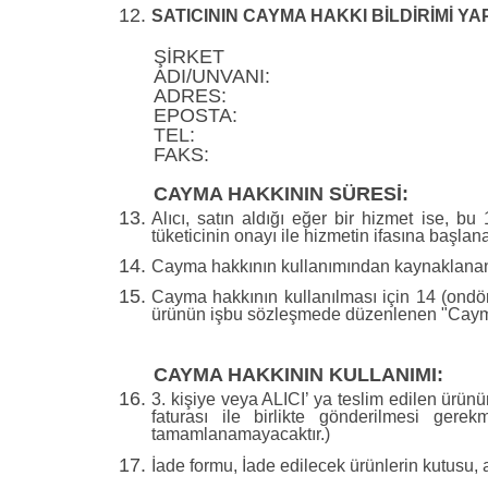
SATICININ CAYMA HAKKI BİLDİRİMİ YAP
ŞİRKET
ADI/UNVANI:
ADRES:
EPOSTA:
TEL:
FAKS:
CAYMA HAKKININ SÜRESİ:
Alıcı, satın aldığı eğer bir hizmet ise, 
tüketicinin onayı ile hizmetin ifasına başl
Cayma hakkının kullanımından kaynaklanan m
Cayma hakkının kullanılması için 14 (ondört
ürünün işbu sözleşmede düzenlenen "Cayma 
CAYMA HAKKININ KULLANIMI:
3. kişiye veya ALICI’ ya teslim edilen ürü
faturası ile birlikte gönderilmesi ger
tamamlanamayacaktır.)
İade formu, İade edilecek ürünlerin kutusu, a