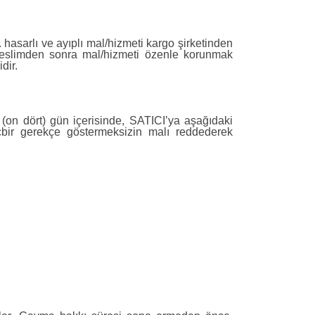
hasarlı ve ayıplı mal/hizmeti kargo şirketinden
 Teslimden sonra mal/hizmeti özenle korunmak
dir.
4 (on dört) gün içerisinde, SATICI’ya aşağıdaki
hiçbir gerekçe göstermeksizin malı reddederek